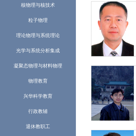
核物理与核技术
粒子物理
理论物理与系统理论
光学与系统分析集成
凝聚态物理与材料物理
物理教育
兴华科学教育
行政教辅
退休教职工