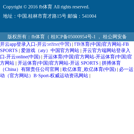
Copyright © 2016 fb体育 All rights reserved.
地址：中国.桂林市育才路15号 邮编：541004
版权所有：fb体育（ 桂ICP备05000954号-1 ， 桂公网安备
开云app登录入口-开云online(中国)
|
FB体育(中国)官方网站-FB
45030502000260号）
SPORTS
|
爱游戏（aty）中国官方网站
|
开云官方端网站登录入
口-开云online(中国)
|
开运体育(中国)官方网站-开运体育(中国)官
方网站
|
开运体育(中国)官方网站-开运 SPORTS
|
拼搏体育
（China）有限责任公司官网
|
欧亿体育_欧亿体育(中国)
|
必一运
动（官方网站）B·Sport-权威运动资讯网站
|