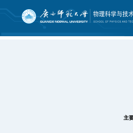
> >
主